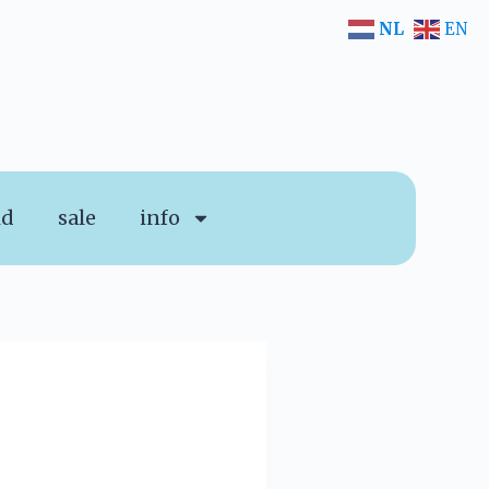
NL
EN
id
sale
info