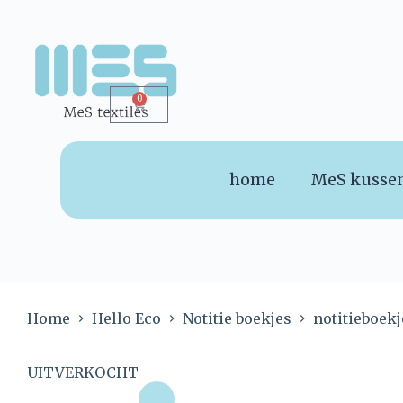
0
home
MeS kusse
Home
Hello Eco
Notitie boekjes
notitieboekj
UITVERKOCHT