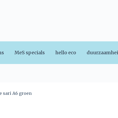
ns
MeS specials
hello eco
duurzaamhe
e sari A6 groen