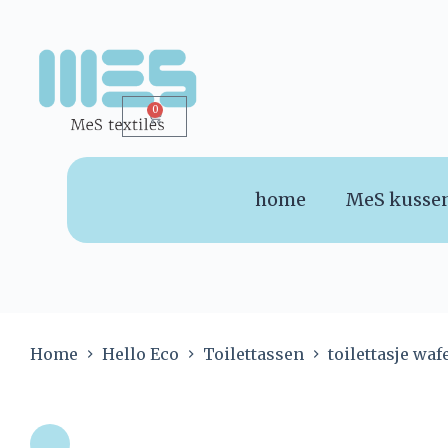
0
home
MeS kusse
Home
Hello Eco
Toilettassen
toilettasje wa