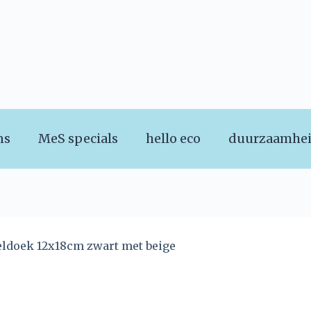
ns
MeS specials
hello eco
duurzaamhe
feldoek 12x18cm zwart met beige