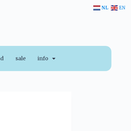
NL
EN
id
sale
info