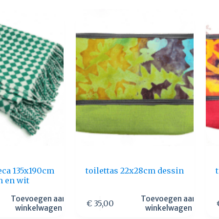
eca 135x190cm
toilettas 22x28cm dessin
n en wit
Toevoegen aan
Toevoegen aan
€
35,00
winkelwagen
winkelwagen