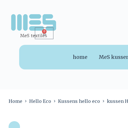
0
home
MeS kusse
Home
Hello Eco
Kussens hello eco
kussen H