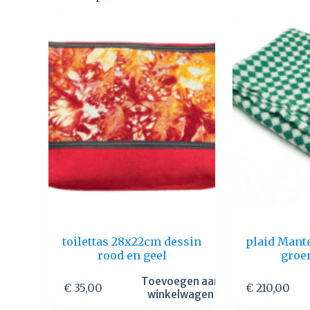
toilettas 28x22cm dessin
plaid Mant
rood en geel
groe
Toevoegen aan
€
35,00
€
210,00
winkelwagen