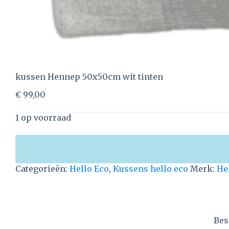
kussen Hennep 50x50cm wit tinten
€
99,00
1 op voorraad
Categorieën:
Hello Eco
,
Kussens hello eco
Merk:
He
Bes