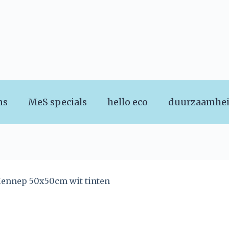
ns
MeS specials
hello eco
duurzaamhe
ennep 50x50cm wit tinten