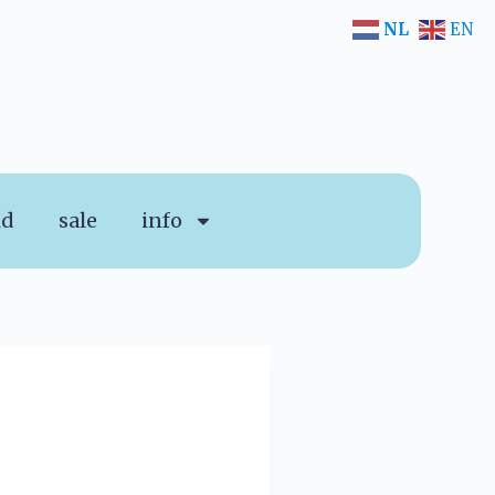
NL
EN
id
sale
info