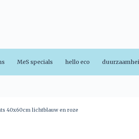
ns
MeS specials
hello eco
duurzaamhe
ts 40x60cm lichtblauw en roze