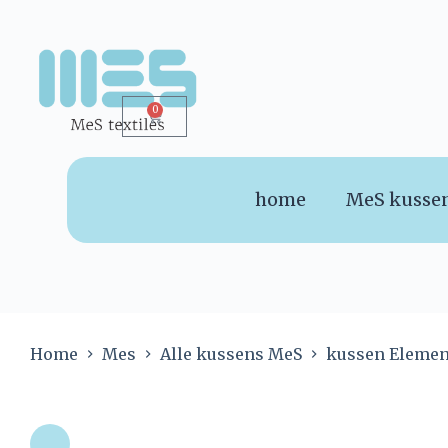
0
home
MeS kusse
Home
Mes
Alle kussens MeS
kussen Elemen