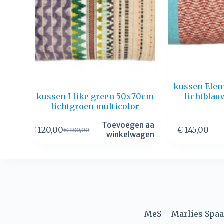
kussen Ele
kussen I like green 50x70cm
lichtblau
lichtgroen multicolor
Toevoegen aan
€
120,00
€
145,00
€
180,00
winkelwagen
MeS – Marlies Spaan