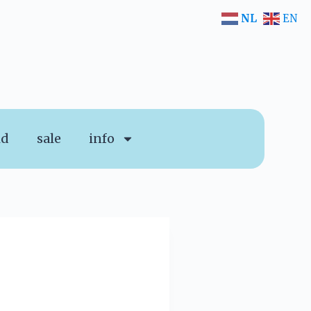
NL
EN
id
sale
info