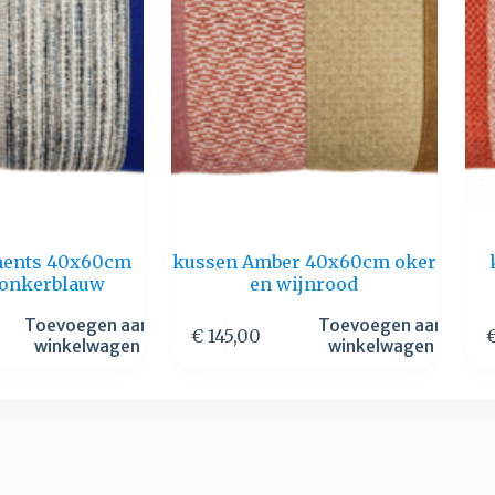
ments 40x60cm
kussen Amber 40x60cm oker
 donkerblauw
en wijnrood
Toevoegen aan
Toevoegen aan
€
145,00
winkelwagen
winkelwagen