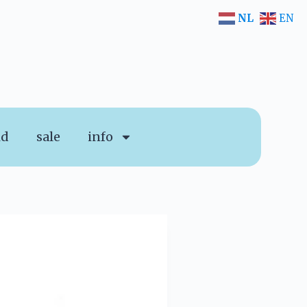
NL
EN
id
sale
info