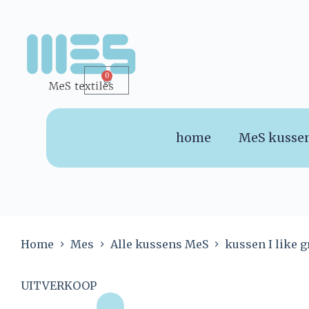
0
home
MeS kusse
Home
Mes
Alle kussens MeS
kussen I like 
UITVERKOOP