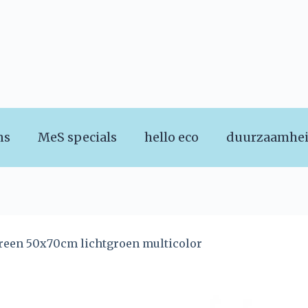
ns
MeS specials
hello eco
duurzaamhe
green 50x70cm lichtgroen multicolor