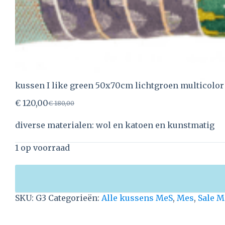
kussen I like green 50x70cm lichtgroen multicolor
€
120,00
€
180,00
diverse materialen: wol en katoen en kunstmatig
1 op voorraad
SKU:
G3
Categorieën:
Alle kussens MeS
,
Mes
,
Sale M