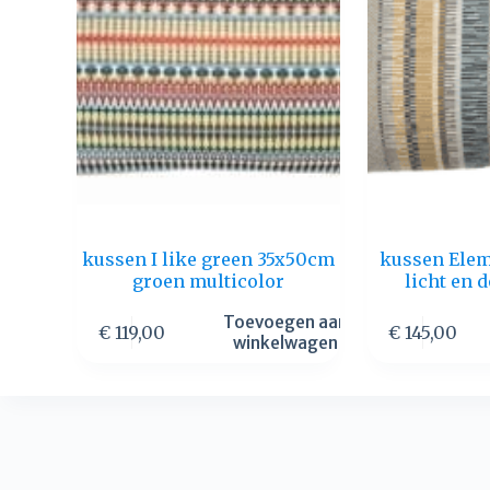
kussen I like green 35x50cm
kussen Ele
groen multicolor
licht en
Toevoegen aan
€
119,00
€
145,00
winkelwagen