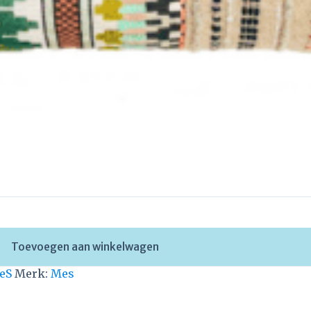
Toevoegen aan winkelwagen
eS
Merk:
Mes