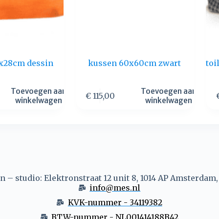
22x28cm dessin
kussen 60x60cm zwart
toi
Toevoegen aan
Toevoegen aan
€
115,00
winkelwagen
winkelwagen
 – studio: Elektronstraat 12 unit 8, 1014 AP Amsterdam
info@mes.nl
KVK-nummer - 34119382
BTW-nummer - NL001414188B42