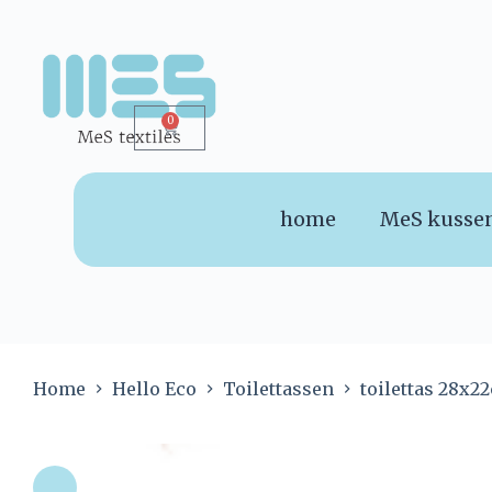
0
home
MeS kusse
Home
Hello Eco
Toilettassen
toilettas 28x2