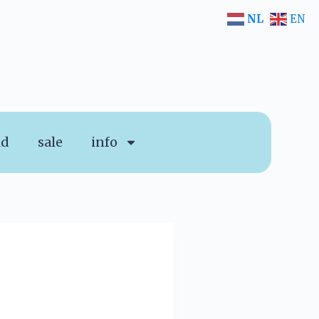
NL
EN
id
sale
info