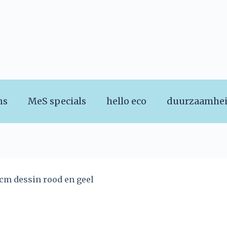
ns
MeS specials
hello eco
duurzaamhe
2cm dessin rood en geel