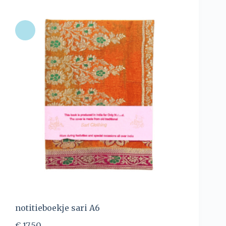
notitieboekje sari A6
€
17,50