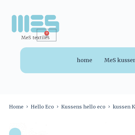
0
home
MeS kusse
Home
Hello Eco
Kussens hello eco
kussen K