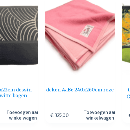
28x22cm dessin
deken AaBe 240x260cm roze
 witte bogen
g
Toevoegen aan
Toevoegen aan
€
325,00
winkelwagen
winkelwagen