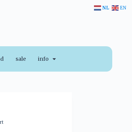
NL
EN
id
sale
info
rt