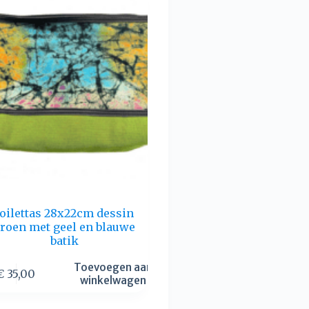
toilettas 28x22cm dessin
roen met geel en blauwe
batik
Toevoegen aan
€
35,00
winkelwagen