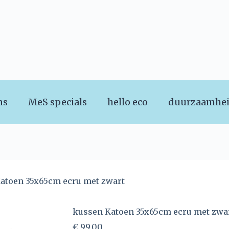
ns
MeS specials
hello eco
duurzaamhe
atoen 35x65cm ecru met zwart
kussen Katoen 35x65cm ecru met zwa
€
99,00