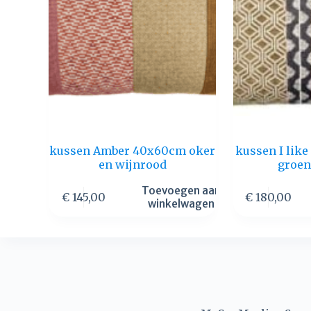
kussen Amber 40x60cm oker
kussen I lik
en wijnrood
groen
Toevoegen aan
€
145,00
€
180,00
winkelwagen