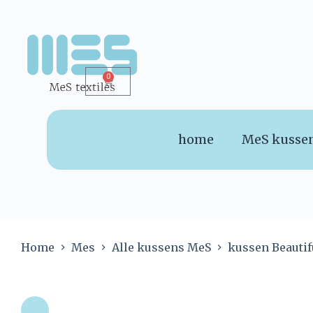
0
home
MeS kusse
Home
Mes
Alle kussens MeS
kussen Beautif