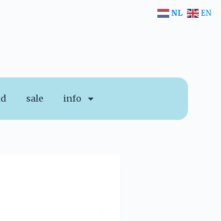
NL
EN
id
sale
info