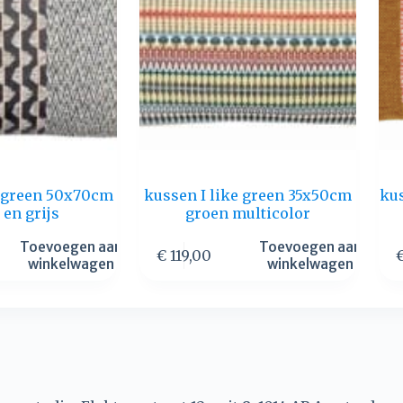
e green 50x70cm
kussen I like green 35x50cm
ku
 en grijs
groen multicolor
Toevoegen aan
Toevoegen aan
€
119,00
winkelwagen
winkelwagen