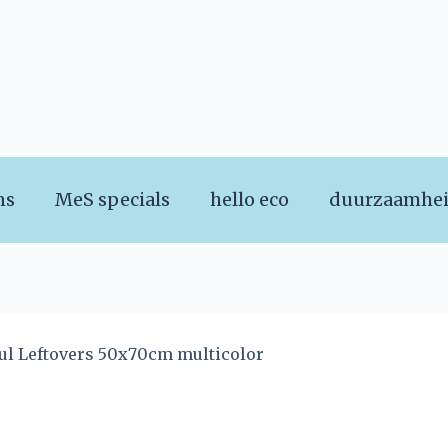
ns
MeS specials
hello eco
duurzaamhe
ul Leftovers 50x70cm multicolor