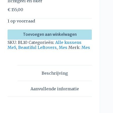
lichtgeel en oker
€
155,00
1 op voorraad
Toevoegen aan winkelwagen
SKU:
BL10
Categorieën:
Alle kussens
MeS
,
Beautiful Leftovers
,
Mes
Merk:
Mes
Beschrijving
Aanvullende informatie