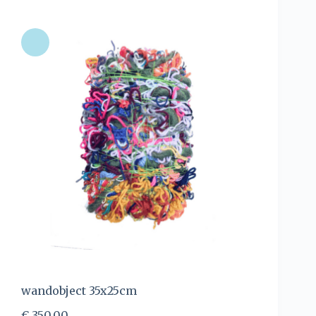
wandobject 35x25cm
€
350,00