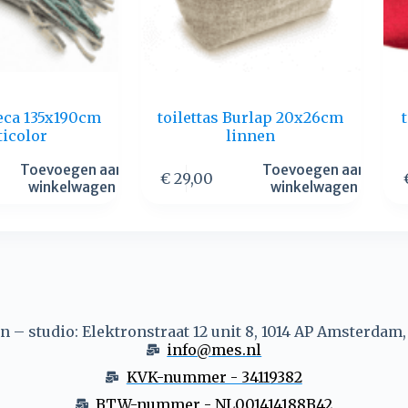
eca 135x190cm
toilettas Burlap 20x26cm
ticolor
linnen
Toevoegen aan
Toevoegen aan
€
29,00
winkelwagen
winkelwagen
 – studio: Elektronstraat 12 unit 8, 1014 AP Amsterdam
info@mes.nl
KVK-nummer - 34119382
BTW-nummer - NL001414188B42