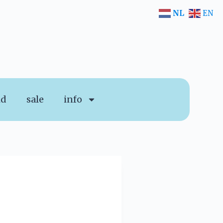
NL
EN
id
sale
info