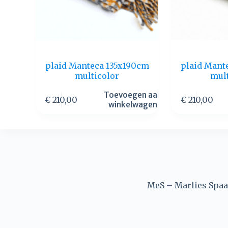
plaid Manteca 135x190cm
plaid Mant
multicolor
mul
Toevoegen aan
€
210,00
€
210,00
winkelwagen
MeS – Marlies Spaan