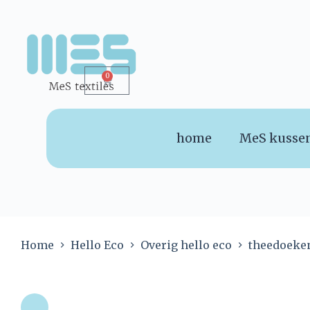
0
home
MeS kusse
Home
Hello Eco
Overig hello eco
theedoeken