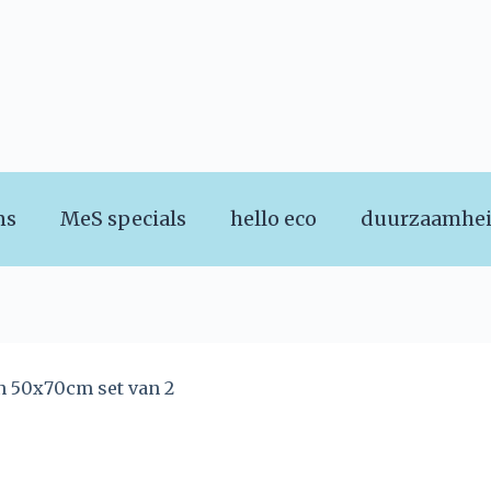
ns
MeS specials
hello eco
duurzaamhe
 50x70cm set van 2