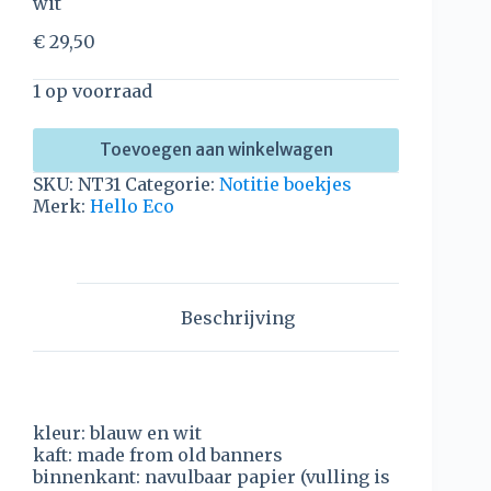
wit
€
29,50
1 op voorraad
Toevoegen aan winkelwagen
SKU:
NT31
Categorie:
Notitie boekjes
Merk:
Hello Eco
Beschrijving
kleur: blauw en wit
kaft: made from old banners
binnenkant: navulbaar papier (vulling is