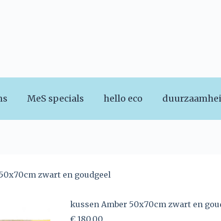
ns
MeS specials
hello eco
duurzaamhe
50x70cm zwart en goudgeel
kussen Amber 50x70cm zwart en gou
€
180,00