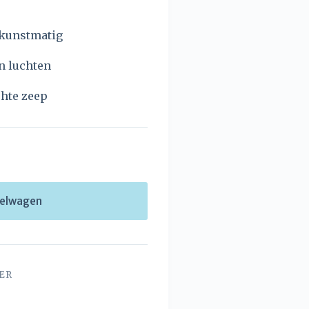
 kunstmatig
n luchten
chte zeep
kelwagen
ER