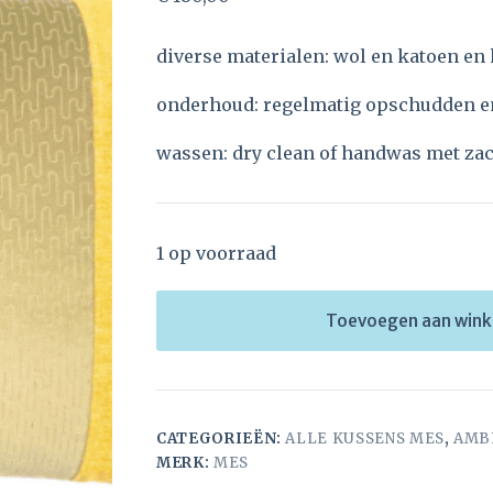
diverse materialen: wol en katoen en
onderhoud: regelmatig opschudden e
wassen: dry clean of handwas met za
1 op voorraad
Toevoegen aan win
CATEGORIEËN:
ALLE KUSSENS MES
,
AMB
MERK:
MES