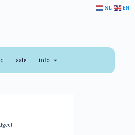
NL
EN
id
sale
info
dgeel