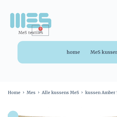
0
home
MeS kusse
Home
Mes
Alle kussens MeS
kussen Amber 