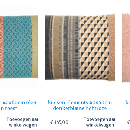
r 40x60cm oker
kussen Elements 40x60cm
k
en roest
donkerblauw lichtroze
Toevoegen aan
Toevoegen aan
€
145,00
winkelwagen
winkelwagen