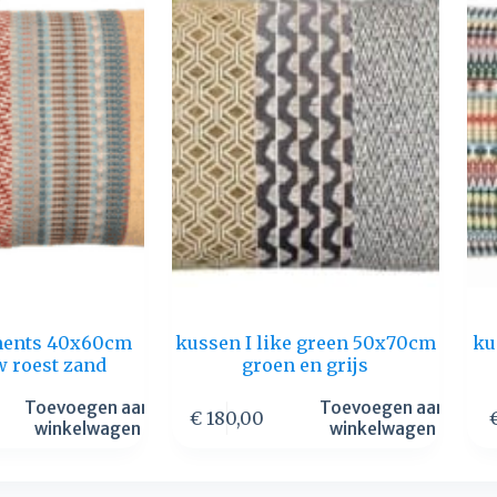
ments 40x60cm
kussen I like green 50x70cm
ku
w roest zand
groen en grijs
Toevoegen aan
Toevoegen aan
€
180,00
winkelwagen
winkelwagen