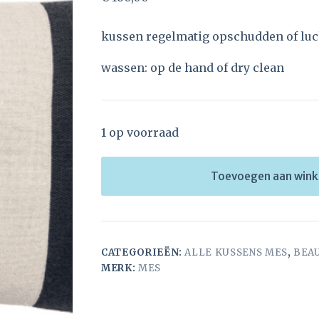
kussen regelmatig opschudden of lu
wassen: op de hand of dry clean
1 op voorraad
Toevoegen aan win
CATEGORIEËN:
ALLE KUSSENS MES
,
BEA
MERK:
MES