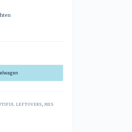
chten
kelwagen
UTIFUL LEFTOVERS
,
MES