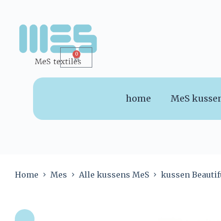
0
home
MeS kusse
Home
Mes
Alle kussens MeS
kussen Beautif