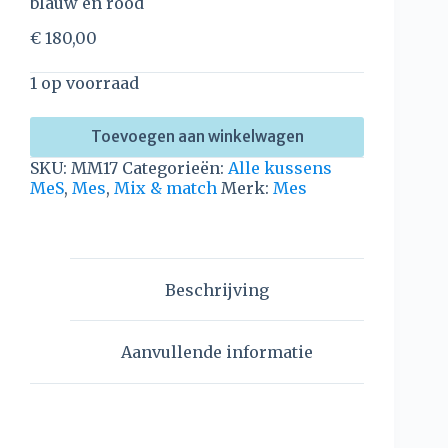
blauw en rood
€
180,00
1 op voorraad
Toevoegen aan winkelwagen
SKU:
MM17
Categorieën:
Alle kussens
MeS
,
Mes
,
Mix & match
Merk:
Mes
Beschrijving
Aanvullende informatie